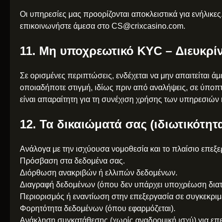
Οι υπηρεσίες μας προορίζονται αποκλειστικά για ενήλικες
επικοινωνήστε άμεσα στο
CS@crixcasino.com
.
11. Μη υποχρεωτικό KYC – Διευκρί
Σε ορισμένες περιπτώσεις, ενδέχεται να μην απαιτείται 
οποιαδήποτε στιγμή, ιδίως πριν από αναλήψεις, σε ύποπ
είναι απαραίτητη για τη συνέχιση χρήσης των υπηρεσιών 
12. Τα δικαιώματά σας (ιδιωτικότητ
Ανάλογα με την ισχύουσα νομοθεσία και το πλαίσιο επεξε
Πρόσβαση στα δεδομένα σας.
Διόρθωση ανακριβών ή ελλιπών δεδομένων.
Διαγραφή δεδομένων (όπου δεν υπάρχει υποχρέωση διατ
Περιορισμός ή εναντίωση στην επεξεργασία σε συγκεκριμ
Φορητότητα δεδομένων (όπου εφαρμόζεται).
Ανάκληση συγκατάθεσης (χωρίς αναδρομική ισχύ) για επεξ