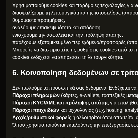
Χρησιμοποιούμε cookies και παρόμοιες τεχνολογίες για ν
διασφαλίζουμε τη λειτουργικότητα της ιστοσελίδας (απαραί
θυμόμαστε προτιμήσεις,
αναλύουμε επισκεψιμότητα και απόδοση,
ενισχύουμε την ασφάλεια και την πρόληψη απάτης,
παρέχουμε εξατομικευμένο περιεχόμενο/προσφορές (όπου
Μπορείτε να διαχειριστείτε τις ρυθμίσεις cookies από 
cookies ενδέχεται να επηρεάσει τη λειτουργικότητα.
6. Κοινοποίηση δεδομένων σε τρίτ
Δεν πωλούμε τα προσωπικά σας δεδομένα. Ενδέχεται να 
Πάροχοι πληρωμών
(κάρτες, e-wallets, τραπεζικές μετ
Πάροχοι KYC/AML και πρόληψης απάτης
για επαλήθευ
Πάροχοι παιχνιδιών
και τεχνολογίας (π.χ. hosting, analyt
Αρχές/ρυθμιστικοί φορείς
ή άλλοι τρίτοι όταν απαιτείτα
Όπου χρησιμοποιούνται εκτελούντες την επεξεργασία, εφ