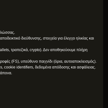
γλώσσας.
οδεικτικό διεύθυνσης, στοιχεία για έλεγχο ηλικίας και
llets, τραπεζικά, crypto). Δεν αποθηκεύουμε πλήρη
ροφές (FS), υπεύθυνο παιχνίδι (όρια, αυτοαποκλεισμός).
 cookie identifiers, δεδομένα απόδοσης και ασφάλειας.
ράπονα.