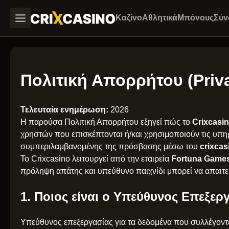
Καζίνο
Αθλητικά
Μπόνους
Σύν
Πολιτική Απορρήτου (Priva
Τελευταία ενημέρωση:
2026
Η παρούσα Πολιτική Απορρήτου εξηγεί πώς το
Crixcasi
χρηστών που επισκέπτονται ή/και χρησιμοποιούν τις υπηρε
συμπεριλαμβανομένης της πρόσβασης μέσω του
crixcas
Το Crixcasino λειτουργεί από την εταιρεία
Fortuna Games
πρόληψη απάτης και υπεύθυνο παιχνίδι μπορεί να απαιτ
1. Ποιος είναι ο Υπεύθυνος Επεξερ
Υπεύθυνος επεξεργασίας για τα δεδομένα που συλλέγοντ