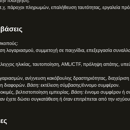
 την πλοήγηση.
.χ. πάροχοι πληρωμών, επαλήθευση ταυτότητας, εργαλεία πρόλη
 βάσεις
σκοπούς:
ιση λογαριασμού, συμμετοχή σε παιχνίδια, επεξεργασία συναλ
λεγχος ηλικίας, ταυτοποίηση, AML/CTF, πρόληψη απάτης, υπεύ
αριασμών, ανίχνευση κακόβουλης δραστηριότητας, διαχείριση
ση διαφορών.
Βάση:
εκτέλεση σύμβασης/έννομο συμφέρον.
κιμές, βελτιστοποίηση εμπειρίας.
Βάση:
έννομο συμφέρον ή συγ
 έχετε δώσει συγκατάθεση ή όταν επιτρέπεται από την ισχύο
ες