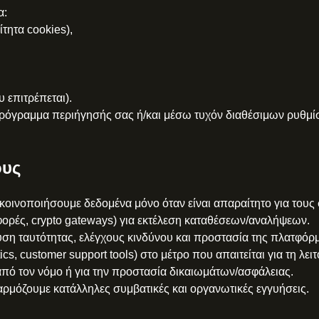
α:
τητα cookies),
 επιτρέπεται).
το πρόγραμμα περιήγησής σας ή/και μέσω τυχόν διαθέσιμων ρυ
ους
κοινοποιήσουμε δεδομένα μόνο όταν είναι απαραίτητο για τους
αφορές, crypto gateways) για εκτέλεση καταθέσεων/αναλήψεων.
ση ταυτότητας, ελέγχους κινδύνου και προστασία της πλατφόρ
ics, customer support tools) στο μέτρο που απαιτείται για τη λει
ι από τον νόμο ή για την προστασία δικαιωμάτων/ασφάλειας.
αρμόζουμε κατάλληλες συμβατικές και οργανωτικές εγγυήσεις.