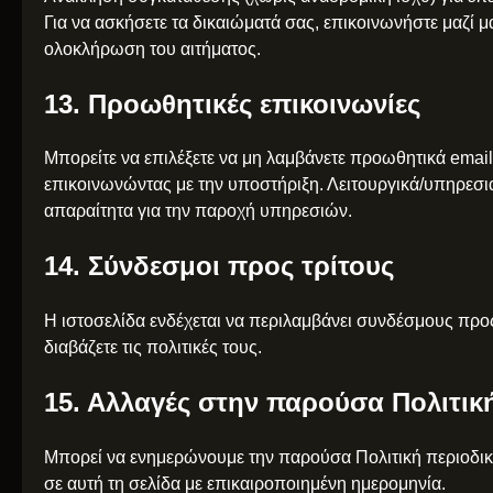
Για να ασκήσετε τα δικαιώματά σας, επικοινωνήστε μαζί 
ολοκλήρωση του αιτήματος.
13. Προωθητικές επικοινωνίες
Μπορείτε να επιλέξετε να μη λαμβάνετε προωθητικά emai
επικοινωνώντας με την υποστήριξη. Λειτουργικά/υπηρεσια
απαραίτητα για την παροχή υπηρεσιών.
14. Σύνδεσμοι προς τρίτους
Η ιστοσελίδα ενδέχεται να περιλαμβάνει συνδέσμους προς
διαβάζετε τις πολιτικές τους.
15. Αλλαγές στην παρούσα Πολιτικ
Μπορεί να ενημερώνουμε την παρούσα Πολιτική περιοδικά,
σε αυτή τη σελίδα με επικαιροποιημένη ημερομηνία.