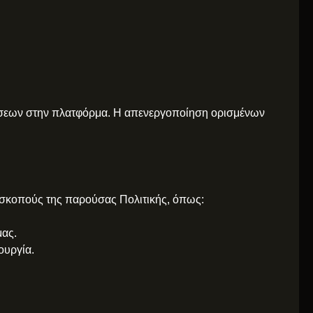
θμίσεων στην πλατφόρμα. Η απενεργοποίηση ορισμένων
 σκοπούς της παρούσας Πολιτικής, όπως:
μας.
τουργία.