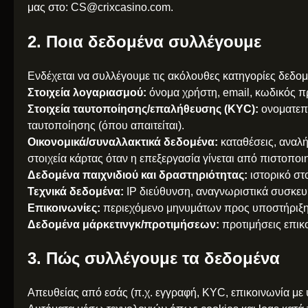
μας στο:
CS@crixcasino.com
.
2. Ποια δεδομένα συλλέγουμε
Ενδέχεται να συλλέγουμε τις ακόλουθες κατηγορίες δεδο
Στοιχεία λογαριασμού:
όνομα χρήστη, email, κωδικός 
Στοιχεία ταυτοποίησης/επαλήθευσης (KYC):
ονοματεπώ
ταυτοποίησης (όπου απαιτείται).
Οικονομικά/συναλλακτικά δεδομένα:
καταθέσεις, αναλή
στοιχεία κάρτας όταν η επεξεργασία γίνεται από πιστο
Δεδομένα παιχνιδιού και δραστηριότητας:
ιστορικό στ
Τεχνικά δεδομένα:
IP διεύθυνση, αναγνωριστικά συσκευή
Επικοινωνίες:
περιεχόμενο μηνυμάτων προς υποστήριξη,
Δεδομένα μάρκετινγκ/προτιμήσεων:
προτιμήσεις επικο
3. Πώς συλλέγουμε τα δεδομένα
Απευθείας από εσάς (π.χ. εγγραφή, KYC, επικοινωνία με 