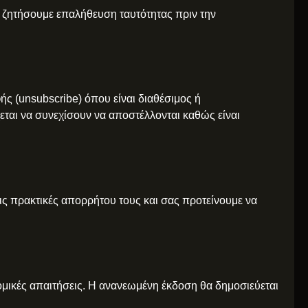
να ζητήσουμε επαλήθευση ταυτότητας πριν την
ς (unsubscribe) όπου είναι διαθέσιμος ή
εται να συνεχίσουν να αποστέλλονται καθώς είναι
ις πρακτικές απορρήτου τους και σας προτείνουμε να
ομικές απαιτήσεις. Η ανανεωμένη έκδοση θα δημοσιεύεται