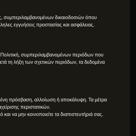
σας, συμπεριλαμβανομένων δικαιοδοσιών όπου
ληλες εγγυήσεις προστασίας και ασφάλειας.
α Πολιτική, συμπεριλαμβανομένων περιόδων που
ετά τη λήξη των σχετικών περιόδων, τα δεδομένα
ημένη πρόσβαση, αλλοίωση ή αποκάλυψη. Τα μέτρα
χείρισης περιστατικών.
και να μην κοινοποιείτε τα διαπιστευτήριά σας.