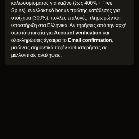
καλωσορίσματος για καζίνο (έως 400% + Free
Spins), εναλλακτικό bonus πρώτης κατάθεσης για
στοίχημα (300%), πολλές επιλογές πληρωμών και
υποστήριξη στα Ελληνικά. Αν τηρήσεις από την αρχή
σωστά στοιχεία για
Account verification
και
ολοκληρώσεις έγκαιρα το
Email confirmation
,
μειώνεις σημαντικά τυχόν καθυστερήσεις σε
μελλοντικές αναλήψεις.