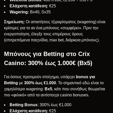
Ελάχιστη κατάθεση:
€25
Wagering:
Bx40, Sx35
Σημείωση:
Οι απαιτήσεις τζιραρίσματος (wagering) είναι
κρίσιμες για το αν ένα μπόνους «συμφέρει». Πριν την
ενεργοποίηση, έλεγξε τους επιμέρους όρους
(επιτρεπόμενα παιχνίδια, max bet, διάρκεια μπόνους).
Μπόνους για Betting στο Crix
Casino: 300% έως 1.000€ (Bx5)
Για όσους προτιμούν στοίχημα, υπάρχει
bonus για
Betting
με
300% έως €1.000
. Το σημαντικό εδώ είναι το
χαμηλότερο wagering:
Bx5
, κάτι που συνήθως θεωρείται
πιο «φιλικό» από τα αντίστοιχα casino bonuses.
Betting Bonus:
300% έως €1.000
Ελάχιστη κατάθεση:
€25