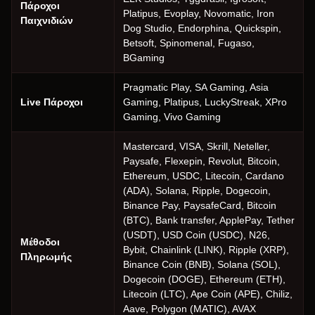
Πάροχοι
Platipus, Evoplay, Novomatic, Iron
Παιχνιδιών
Dog Studio, Endorphina, Quickspin,
Betsoft, Spinomenal, Fugaso,
BGaming
Pragmatic Play, SA Gaming, Asia
Live Πάροχοι
Gaming, Platipus, LuckyStreak, XPro
Gaming, Vivo Gaming
Mastercard, VISA, Skrill, Neteller,
Paysafe, Flexepin, Revolut, Bitcoin,
Ethereum, USDC, Litecoin, Cardano
(ADA), Solana, Ripple, Dogecoin,
Binance Pay, PaysafeCard, Bitcoin
(BTC), Bank transfer, ApplePay, Tether
(USDT), USD Coin (USDC), N26,
Μέθοδοι
Bybit, Chainlink (LINK), Ripple (XRP),
Πληρωμής
Binance Coin (BNB), Solana (SOL),
Dogecoin (DOGE), Ethereum (ETH),
Litecoin (LTC), Ape Coin (APE), Chiliz,
Aave, Polygon (MATIC), AVAX