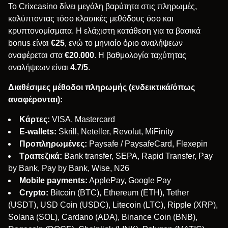
Το Crixcasino δίνει μεγάλη βαρύτητα στις πληρωμές,
καλύπτοντας τόσο κλασικές μεθόδους όσο και
κρυπτονομίσματα. Η ελάχιστη κατάθεση για τα βασικά
bonus είναι
€25
, ενώ το μηνιαίο όριο αναλήψεων
αναφέρεται στα
€20.000
. Η βαθμολογία ταχύτητας
αναλήψεων είναι
4.7/5
.
Διαθέσιμες μέθοδοι πληρωμής (ενδεικτικά/όπως
αναφέρονται):
Κάρτες:
VISA, Mastercard
E-wallets:
Skrill, Neteller, Revolut, MiFinity
Προπληρωμένες:
Paysafe / PaysafeCard, Flexepin
Τραπεζικά:
Bank transfer, SEPA, Rapid Transfer, Pay
by Bank, Pay by Bank, Wise, N26
Mobile payments:
ApplePay, Google Pay
Crypto:
Bitcoin (BTC), Ethereum (ETH), Tether
(USDT), USD Coin (USDC), Litecoin (LTC), Ripple (XRP),
Solana (SOL), Cardano (ADA), Binance Coin (BNB),