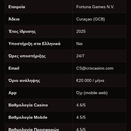
Εταιρεία
Fortuna Games N.V.
Άδεια
Curaçao (GCB)
Έτος ίδρυσης
2025
Υποστήριξη στα Ελληνικά
Ναι
Ώρες υποστήριξης
24/7
Email
CS@crixcasino.com
Όριο ανάληψης
€20.000 / μήνα
App
Όχι (mobile web)
Βαθμολογία Casino
4.6/5
Βαθμολογία Mobile
4.5/5
Βαθμολογία Προσφορών
4.5/5