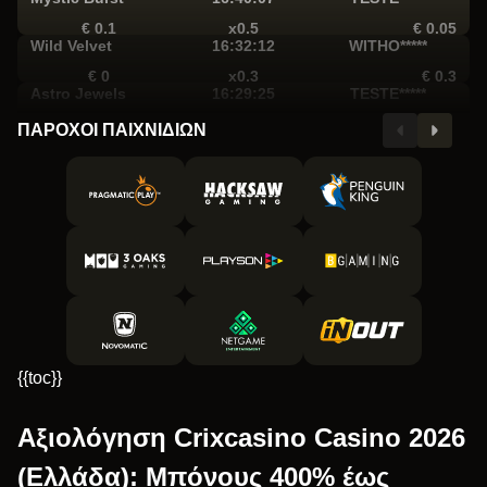
€ 0.1
x0.5
€ 0.05
Wild Velvet
16:32:12
WITHO*****
€ 0
x0.3
€ 0.3
Astro Jewels
16:29:25
TESTE*****
€ 0.2
x0.4
€ 0.08
ΠΆΡΟΧΟΙ ΠΑΙΧΝΙΔΙΏΝ
Fruits and Bombs
16:18:57
TESTE*****
€ 0.2
x0.4
€ 0.08
Lucky Symbols
10:25:34
NOVAE*****
€ 0
x1
€ 1
Mines
18:03:28
PLAYE*****
€ 10
x1.01
€ 10.1
{{toc}}
Αξιολόγηση Crixcasino Casino 2026
(Ελλάδα): Μπόνους 400% έως