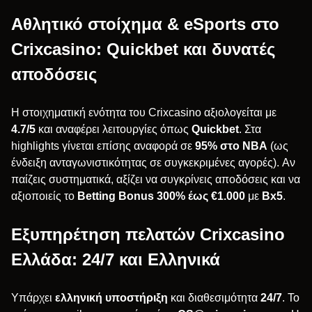
Αθλητικό στοίχημα & eSports στο
Crixcasino: Quickbet και δυνατές
αποδόσεις
Η στοιχηματική ενότητα του Crixcasino αξιολογείται με
4.7/5
και αναφέρει λειτουργίες όπως
Quickbet
. Στα
highlights γίνεται επίσης αναφορά σε
95% στο NBA
(ως
ένδειξη ανταγωνιστικότητας σε συγκεκριμένες αγορές). Αν
παίζεις συστηματικά, αξίζει να συγκρίνεις αποδόσεις και να
αξιοποιείς το
Betting Bonus 300% έως €1.000
με
Bx5
.
Εξυπηρέτηση πελατών Crixcasino
Ελλάδα: 24/7 και Ελληνικά
Υπάρχει
ελληνική υποστήριξη
και διαθεσιμότητα
24/7
. Το