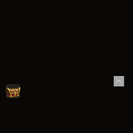
Γενικά
Καζίνο
Αθλητικά