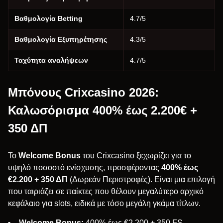
Βαθμολογία Betting
4.7/5
Βαθμολογία Εξυπηρέτησης
4.3/5
Ταχύτητα αναλήψεων
4.7/5
Μπόνους Crixcasino 2026:
Καλωσόρισμα 400% έως 2.200€ +
350 ΔΠ
Το
Welcome Bonus
του Crixcasino ξεχωρίζει για το
υψηλό ποσοστό ενίσχυσης, προσφέροντας
400% έως
€2.200 + 350 ΔΠ
(Δωρεάν Περιστροφές). Είναι μια επιλογή
που ταιριάζει σε παίκτες που θέλουν μεγαλύτερο αρχικό
κεφάλαιο για slots, ειδικά με τόσο μεγάλη γκάμα τίτλων.
Welcome Bonus:
400% έως €2.200 + 350 FS